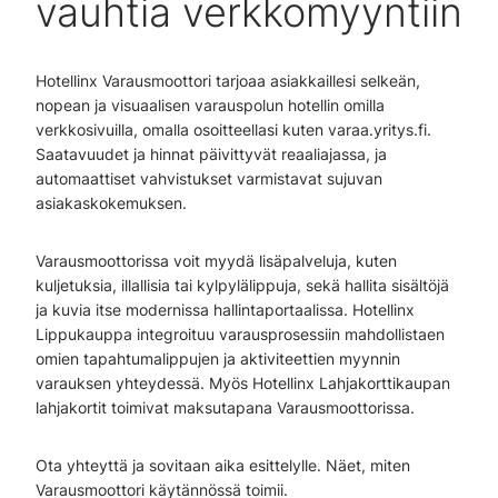
vauhtia verkkomyyntiin
Hotellinx Varausmoottori tarjoaa asiakkaillesi selkeän,
nopean ja visuaalisen varauspolun hotellin omilla
verkkosivuilla, omalla osoitteellasi kuten varaa.yritys.fi.
Saatavuudet ja hinnat päivittyvät reaaliajassa, ja
automaattiset vahvistukset varmistavat sujuvan
asiakaskokemuksen.
Varausmoottorissa voit myydä lisäpalveluja, kuten
kuljetuksia, illallisia tai kylpylälippuja, sekä hallita sisältöjä
ja kuvia itse modernissa hallintaportaalissa. Hotellinx
Lippukauppa integroituu varausprosessiin mahdollistaen
omien tapahtumalippujen ja aktiviteettien myynnin
varauksen yhteydessä. Myös Hotellinx Lahjakorttikaupan
lahjakortit toimivat maksutapana Varausmoottorissa.
Ota yhteyttä ja sovitaan aika esittelylle. Näet, miten
Varausmoottori käytännössä toimii.