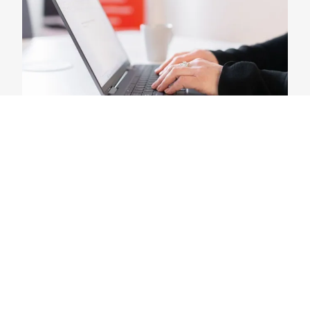
Hotellinx
Varausmoottorin
hyödyt
Selkeä ja visuaalinen varauspolku
Oma varausosoite (esim. varaa.yritys.fi)
Reaaliaikaiset saatavuudet ja hinnat
Automaattiset sähköpostivahvistukset